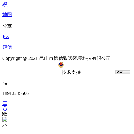
地图
分享
短信
Copyright @ 2021 昆山市德信致远环境科技有限公司
备案
号：苏ICP备12061512号-2
苏公网安备 32058302002412
无尘室工程
|
洁净棚
|
风淋室
技术支持：
苏州网站建设
18913235666