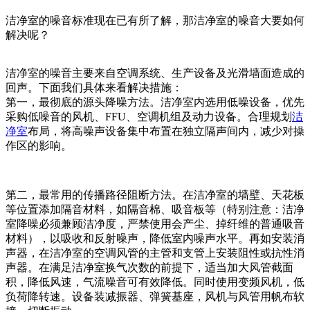
洁净室的噪音标准现在已有所了解，那洁净室的噪音大要如何
解决呢？
洁净室的噪音主要来自空调系统、生产设备及光滑墙面造成的
回声。下面我们具体来看解决措施：
第一，最彻底的源头降噪方法。洁净室内选用低噪设备，优先
采购低噪音的风机、FFU、空调机组及动力设备。合理规划
洁
净室
布局，将高噪声设备集中布置在独立隔声间内，减少对操
作区的影响。
第二，最常用的传播路径阻断方法。在洁净室的墙壁、天花板
等位置添加隔音材料，如隔音棉、吸音板等（特别注意：洁净
室降噪必须兼顾洁净度，严禁使用会产尘、掉纤维的普通吸音
材料），以吸收和反射噪声，降低室内噪声水平。再如安装消
声器，在洁净室的空调风管的主管和支管上安装阻性或抗性消
声器。在满足洁净室换气次数的前提下，适当加大风管截面
积，降低风速，气流噪音可有效降低。同时使用变频风机，低
负荷降转速。设备装减振器、弹簧基座，风机与风管用帆布软