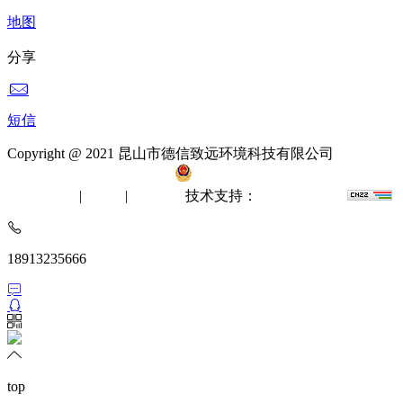
地图
分享
短信
Copyright @ 2021 昆山市德信致远环境科技有限公司
备案
号：苏ICP备12061512号-2
苏公网安备 32058302002412
无尘室工程
|
洁净棚
|
风淋室
技术支持：
苏州网站建设
18913235666
top