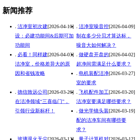
新闻推荐
.
洁净室初次建
[2026-04-10]
.
洁净室噪音控
[2026-04-09]
设：必建功能间&后期可加
制在多少分贝才算达标，
功能间
噪音大如何解决？
.
必看！同样建
[2026-04-03]
.
做硬盘开盘的
[2026-04-02]
洁净室，价格差异大的原
超净间需满足什么要求？
因和省钱攻略
.
电机装配洁净
[2026-03-27]
室的要求
.
德信致远公司
[2026-03-26]
.
飞机配件加工
[2026-03-20]
在洁净领域“三喜临门”，
洁净室要满足哪些要求？
引领行业新标杆！
.
做光学镜头装
[2026-03-19]
配的洁净车间有哪些要
求？
.
玻璃退火无尘
[2026-03-13]
.
量子计算机对
[2026-03-12]