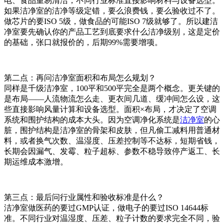
电、食品重易清洁，不同行业标准直接影响材料与设备选型。
如果洁净室的洁净等级定错，要么浪费钱，要么验收过不了。
做芯片的要ISO 5级，做食品的可能ISO 7级就够了。所以建洁
净室要先确认你的产品工艺到底要求什么洁净级别，这是定价
的基础，张口就报价的，后期99%需要增项。
第二点：再问洁净室面积和布局怎么规划？
同样是千级洁净室，100平和500平完全是两个概念。更关键的
是布局——人流物流怎么走、更衣间几道、缓冲间怎么设，这
些直接影响风量计算和设备选型。面积×布局，才决定了空调
系统和围护结构的成本大头。因为空调净化系统是
洁净室
的心
脏，围护结构是洁净室的骨架和皮肤，但凡偷工减料用普通材
料，或者换气次数、温湿度、压差控制等不达标，短期省钱，
长期会因漏气、发霉、粒子超标、参数不稳导致停产返工、长
期运维成本激增。
第三点：最后问行业属性和验收标准是什么？
洁净室做医药的要过GMP认证，做电子的要过ISO 14644标
准。不同行业对温湿度、压差、粒子计数的要求完全不同，验