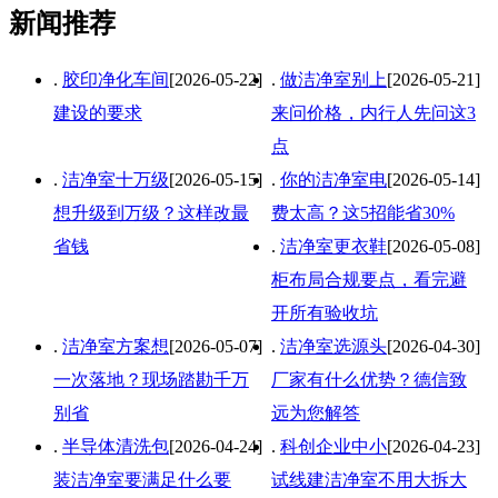
新闻推荐
.
胶印净化车间
[2026-05-22]
.
做洁净室别上
[2026-05-21]
建设的要求
来问价格，内行人先问这3
点
.
洁净室十万级
[2026-05-15]
.
你的洁净室电
[2026-05-14]
想升级到万级？这样改最
费太高？这5招能省30%
省钱
.
洁净室更衣鞋
[2026-05-08]
柜布局合规要点，看完避
开所有验收坑
.
洁净室方案想
[2026-05-07]
.
洁净室选源头
[2026-04-30]
一次落地？现场踏勘千万
厂家有什么优势？德信致
别省
远为您解答
.
半导体清洗包
[2026-04-24]
.
科创企业中小
[2026-04-23]
装洁净室要满足什么要
试线建洁净室不用大拆大