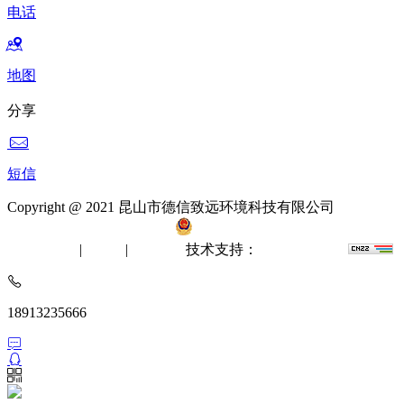
电话
地图
分享
短信
Copyright @ 2021 昆山市德信致远环境科技有限公司
备案
号：苏ICP备12061512号-2
苏公网安备 32058302002412
无尘室工程
|
洁净棚
|
风淋室
技术支持：
苏州网站建设
18913235666