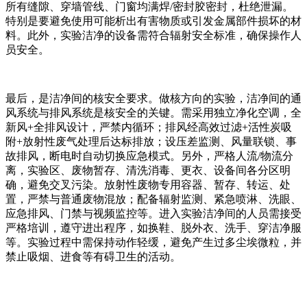
所有缝隙、穿墙管线、门窗均满焊/密封胶密封，杜绝泄漏。
特别是要避免使用可能析出有害物质或引发金属部件损坏的材
料。此外，实验洁净的设备需符合辐射安全标准，确保操作人
员安全。
最后，是洁净间的核安全要求。做核方向的实验，洁净间的通
风系统与排风系统是核安全的关键。需采用独立净化空调，全
新风+全排风设计，严禁内循环；排风经高效过滤+活性炭吸
附+放射性废气处理后达标排放；设压差监测、风量联锁、事
故排风，断电时自动切换应急模式。另外，严格人流/物流分
离，实验区、废物暂存、清洗消毒、更衣、设备间各分区明
确，避免交叉污染。放射性废物专用容器、暂存、转运、处
置，严禁与普通废物混放；配备辐射监测、紧急喷淋、洗眼、
应急排风、门禁与视频监控等。进入实验洁净间的人员需接受
严格培训，遵守进出程序，如换鞋、脱外衣、洗手、穿洁净服
等。实验过程中需保持动作轻缓，避免产生过多尘埃微粒，并
禁止吸烟、进食等有碍卫生的活动。