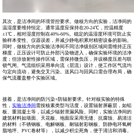
其次，是洁净间的环境管控要求。做核方向的实验，洁净间的
温湿度要维持恒定。通常温度应保持在20-24℃，控温精度
±1℃，相对湿度控制在40%-60%。稳定的温湿度环境可防止实
验样本变性、仪器误差，并减少静电积累对精密设备的影响。
同时，做核方向的实验洁净间不同洁净级别区域间需维持正压
梯度，正压设计可防止外部污染物进入，确保实验环境的洁净
度；但涉放射性操作区域，需保持微负压，并设梯度压差与联
锁气闸。气流组织采用单向流（层流）设计，使工作区气流均
匀定向流动，避免交叉污染。送风口与回风口需合理布局，确
保气流覆盖整个实验区域。
接着，是洁净间的防污染+防辐射要求。针对核实验的特殊
性，
实验洁净间
需按核素类型与活度，设置辐射屏蔽层，如铅
板、重混凝土等，以减少辐射泄漏风险。同时，实验洁净间的
建筑材料如墙面、天花板、地面应采用无缝、抗腐蚀、易清洁
的材料（不锈钢板、电解钢板、耐辐射彩钢板、防静电环氧树
脂地坪、PVC卷材等），以减少积尘死角，便于清洁和消毒。