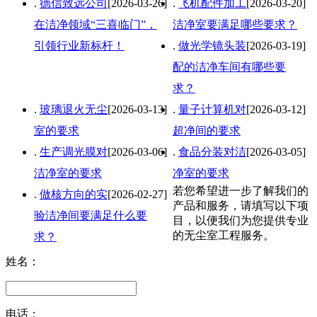
.
德信致远公司
[2026-03-26]
.
飞机配件加工
[2026-03-20]
在洁净领域“三喜临门”，
洁净室要满足哪些要求？
引领行业新标杆！
.
做光学镜头装
[2026-03-19]
配的洁净车间有哪些要
求？
.
玻璃退火无尘
[2026-03-13]
.
量子计算机对
[2026-03-12]
室的要求
超净间的要求
.
生产调光膜对
[2026-03-06]
.
食品分装对洁
[2026-03-05]
洁净室的要求
净室的要求
若您希望进一步了解我们的
.
做核方向的实
[2026-02-27]
产品和服务，请填写以下项
验洁净间要满足什么要
目，以便我们为您提供专业
的无尘室工程服务。
求？
姓名：
电话：