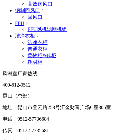
高效送风口
钢制回风口
回风口
FFU
FFU风机滤网机组
洁净衣柜
洁净衣柜
普通衣柜
置物柜&鞋柜
耗材柜
风淋室厂家热线
400-612-0512
昆山（总部）
地址：昆山市登云路258号汇金财富广场C座805室
电话：0512-57736684
传真：0512-57735681