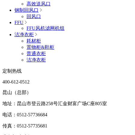
高效送风口
钢制回风口
回风口
FFU
FFU风机滤网机组
洁净衣柜
耗材柜
置物柜&鞋柜
普通衣柜
洁净衣柜
定制热线
400-612-0512
昆山（总部）
地址：昆山市登云路258号汇金财富广场C座805室
电话：0512-57736684
传真：0512-57735681