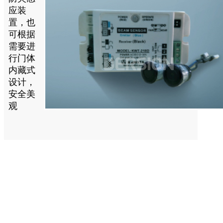
应装
置，也
可根据
需要进
行门体
内藏式
设计，
安全美
观