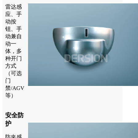
雷达感
应、手
动按
钮、手
动兼自
动一
体，多
种开门
方式
（可选
门
禁/AGV
等）
安全防
护
防夹感