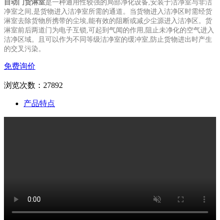
自动门货淋室
是一种通用性较强的局部净化设备,安装于洁净室与非洁
净室之间,是货物进入洁净室所需的通道。
当货物进入洁净区时需经货
淋室去除货物所携带的尘埃,能有效的阻断或减少尘源进入洁净区。货
淋室前后
两道门为电子互锁,可起到气闻的作用,阻止未净化的空气进入
洁净区域。且可以作为不同等级洁净室的缓冲
室,防止货物进出时产生
的交叉污染。
免费询价
浏览次数：
27892
产品特点