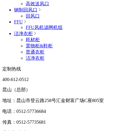
高效送风口
钢制回风口
回风口
FFU
FFU风机滤网机组
洁净衣柜
耗材柜
置物柜&鞋柜
普通衣柜
洁净衣柜
定制热线
400-612-0512
昆山（总部）
地址：昆山市登云路258号汇金财富广场C座805室
电话：0512-57736684
传真：0512-57735681