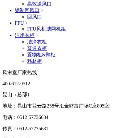
高效送风口
钢制回风口
回风口
FFU
FFU风机滤网机组
洁净衣柜
洁净衣柜
普通衣柜
置物柜&鞋柜
耗材柜
风淋室厂家热线
400-612-0512
昆山（总部）
地址：昆山市登云路258号汇金财富广场C座805室
电话：0512-57736684
传真：0512-57735681